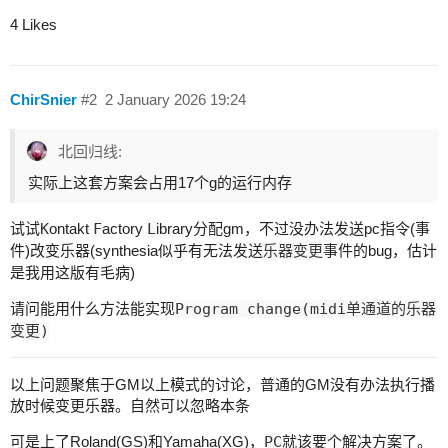
4 Likes
ChirSnier
#2
2 January 2026 19:24
北回归线:
实际上这套方案会占用17个g的运行内存
试试
K
ontakt
F
actory
L
ibrary分配gm，不过没办法发送pc指令(事
件)改变乐器(synthesia似乎有无法发送
乐器变更
事件的bug，估计
是我用这版有毛病)
请问能用什么方法能实现
Program change(midi单通道的乐器
变更)
以上问题聚焦于GM以上模式的讨论，普通的GM没有办法执行播
放时候变更乐器。自然可以忽略本条
可是上了Roland(GS)和Yamaha(XG)，
PC
就该要个解决方案了。