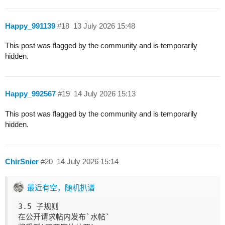
Happy_991139
#18
13 July 2026 15:48
This post was flagged by the community and is temporarily
hidden.
Happy_992567
#19
14 July 2026 15:13
This post was flagged by the community and is temporarily
hidden.
ChirSnier
#20
14 July 2026 15:14
最近有空，随机扒谱
3.5 子规则

在公开请求帖内发布`水帖`
