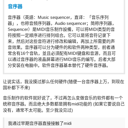
音序器
音序器（英語：Music sequencer，直译：「音乐序列
器」，也称音频序列器，Audio sequencer；简称序列器，
Sequencer）是MIDI音乐制作設備，可以将MIDI类型的音
符按照一定顺序进行排列组合。它可以是将音符记录下
来，然后对这些音符进行修改和编辑，再加上所需要的声
音效果。音序器可以分为硬件的和软件两种类型，前者通
常含有16个音轨，並且必須配有MIDI键盘和音源，而且可
以通过音序器的液晶屏幕进行MIDI音乐的编写。后者大部
分安装在电脑中。软件音序器基本替代了硬件音序器。
让说实话，我没摸过那么任何硬件(随便一台音序器上万，到现在
国补都下不来)
音乐制作的软件就好说了，不过再怎么变做音乐的软件都有一个
统称
音序器
。而且绝大多数都是拥有midi功能的 (如果它要说自己
没有，通常不太可能。至少我没见过)
我通过早期
音序器
直接接触了midi