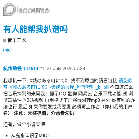
有人能帮我扒谱吗
音乐艺术
midi
杭州地铁-114514
#1
31 July 2025 07:39
我想扒一下 《城のある町にて》 找不到原曲的请看链接
请您欣
赏《城のある町にて》-饭碗的彼岸_哔哩哔哩_bilibili
不知道怎么
把音乐搞到的来问我！提示QQ 酷狗 网易云 音乐下载功能 或 浏
览器插件下B站视频 再用格式工厂将mp4转mp3 另外 你有别的办
法也行 最后 如果你要发或我要发 必须写上作者（你和我的用户
名）
注意：无奖扒谱，介意者勿扒
还有，做个小调查吧
从鬼畜认识了MIDI