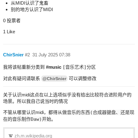
从MIDI认识了鬼畜
别的地方认识了MIDI
0
投票者
1 Like
ChirSnier
#2
31 July 2025 07:38
我将该帖重新分类到
#
music
[音乐艺术]
分区
对此有疑问请联系
可以调整修改
@ChirSnier
关于认识midi这点在以上选项似乎没有给出比较符合进阶用户的
场景。所以我自己说当时的情况
不管从哪里认识midi，都得从
做音乐的东西(合成器键盘、还是现
在的音乐制作Daw)
开始。
zh.m.wikipedia.org